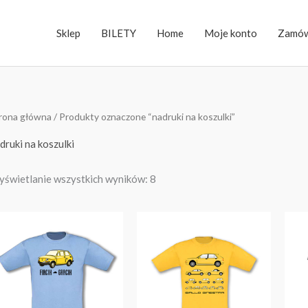
Sklep
BILETY
Home
Moje konto
Zamów
rona główna
/ Produkty oznaczone “nadruki na koszulki”
druki na koszulki
świetlanie wszystkich wyników: 8
Ten
Ten
produkt
produkt
ma
ma
wiele
wiele
wariantów.
wariantów.