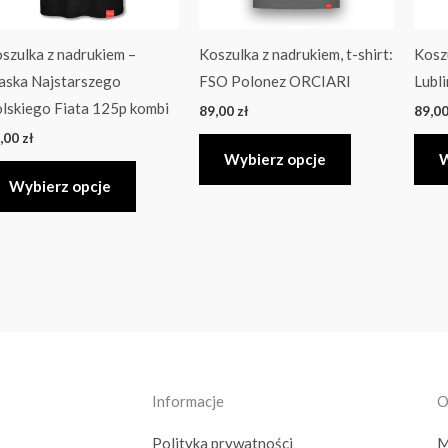
można
można
wybrać
wybrać
szulka z nadrukiem –
Koszulka z nadrukiem, t-shirt:
Koszu
na
na
ska Najstarszego
FSO Polonez ORCIARI
Lubl
stronie
stronie
lskiego Fiata 125p kombi
89,00
zł
89,0
produktu
produktu
,00
zł
Wybierz opcje
W
Wybierz opcje
Informacje
O
Polityka prywatności
M