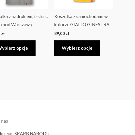
można
można
wybrać
wybrać
lka z nadrukiem, t-shirt:
Koszulka z samochodami w
na
na
in pod Warszawą
kolorze GIALLO GINESTRA
stronie
stronie
0
zł
89,00
zł
produktu
produktu
ybierz opcje
Wybierz opcje
 nas
uzeum SKARB NARODU