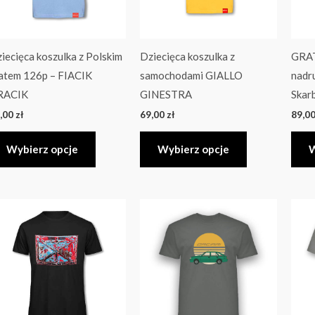
Opcje
Opcje
można
można
wybrać
wybrać
iecięca koszulka z Polskim
Dziecięca koszulka z
GRAT
na
na
atem 126p – FIACIK
samochodami GIALLO
nadr
stronie
stronie
RACIK
GINESTRA
Skar
produktu
produktu
,00
zł
69,00
zł
89,0
Wybierz opcje
Wybierz opcje
W
Ten
Ten
produkt
produkt
ma
ma
wiele
wiele
wariantów.
wariantów.
Opcje
Opcje