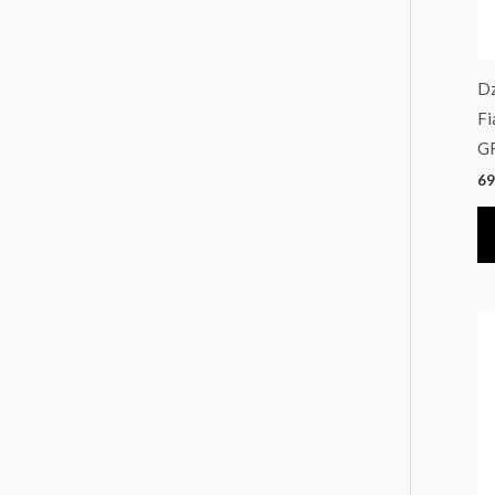
Dz
Fi
G
69