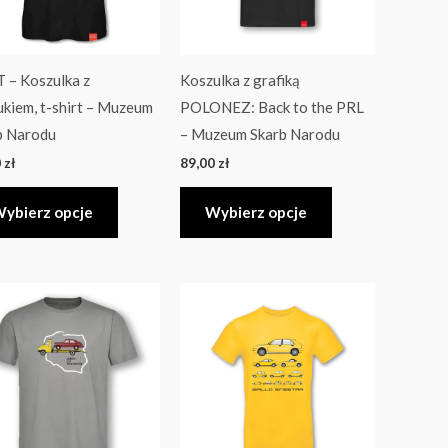
Opcje
Opcje
można
można
wybrać
wybrać
 – Koszulka z
Koszulka z grafiką
na
na
ukiem, t-shirt – Muzeum
POLONEZ: Back to the PRL
stronie
stronie
b Narodu
– Muzeum Skarb Narodu
produktu
produktu
0
zł
89,00
zł
ybierz opcje
Wybierz opcje
Ten
Ten
produkt
produkt
ma
ma
wiele
wiele
wariantów.
wariantów.
Opcje
Opcje