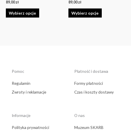
produktu
produktu
89,00
zł
89,00
zł
Wybierz opcje
Wybierz opcje
Pomoc
Płatność i dostawa
Regulamin
Formy płatności
Zwroty i reklamacje
Czas i koszty dostawy
Informacje
O nas
Polityka prywatności
Muzeum SKARB