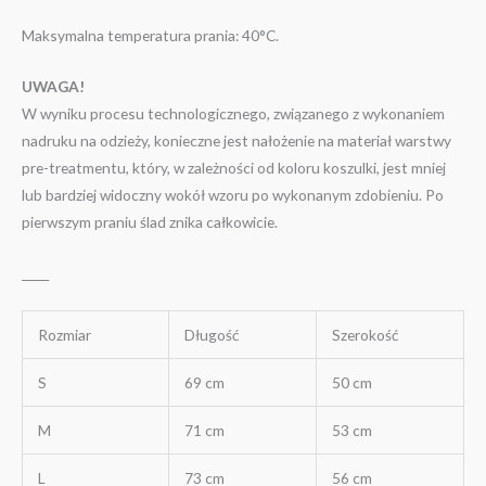
Maksymalna temperatura prania: 40°C.
UWAGA!
W wyniku procesu technologicznego, związanego z wykonaniem
nadruku na odzieży, konieczne jest nałożenie na materiał warstwy
pre-treatmentu, który, w zależności od koloru koszulki, jest mniej
lub bardziej widoczny wokół wzoru po wykonanym zdobieniu. Po
pierwszym praniu ślad znika całkowicie.
_____
Rozmiar
Długość
Szerokość
S
69 cm
50 cm
M
71 cm
53 cm
L
73 cm
56 cm