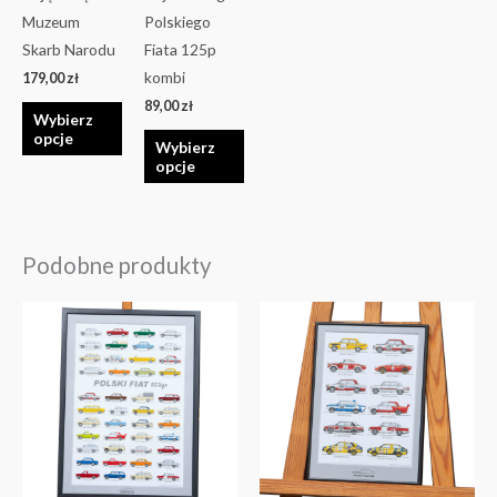
na
na
Muzeum
Polskiego
stronie
stronie
Skarb Narodu
Fiata 125p
produktu
produktu
kombi
179,00
zł
89,00
zł
Wybierz
opcje
Wybierz
opcje
Podobne produkty