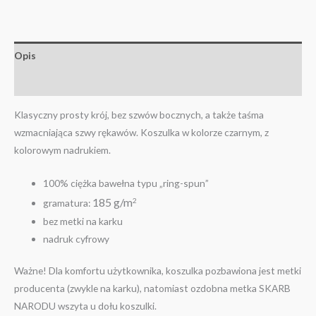
Opis
Informacje dodatkowe
Klasyczny prosty krój, bez szwów bocznych, a także taśma
wzmacniająca szwy rękawów. Koszulka w kolorze czarnym, z
kolorowym nadrukiem.
100% ciężka bawełna typu „ring-spun”
185 g/m
2
gramatura:
bez metki na karku
nadruk cyfrowy
Ważne! Dla komfortu użytkownika, koszulka pozbawiona jest metki
producenta (zwykle na karku), natomiast ozdobna metka SKARB
NARODU wszyta u dołu koszulki.