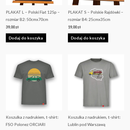
PLAKAT L – Polski Fiat 125p –
PLAKAT S – Polskie Rajdówki –
rozmiar B2: 50cmx70cm
rozmiar B4: 25cmx35cm
39,00
zł
19,00
zł
Dodaj do koszyka
Dodaj do koszyka
Ten
Ten
produkt
produkt
ma
ma
wiele
wiele
wariantów.
wariantów.
Opcje
Opcje
można
można
wybrać
wybrać
na
na
Koszulka z nadrukiem, t-shirt:
Koszulka z nadrukiem, t-shirt:
stronie
stronie
FSO Polonez ORCIARI
Lublin pod Warszawą