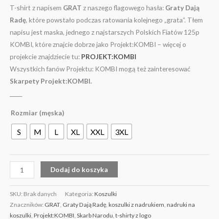
T-shirt z napisem
GRAT
z naszego flagowego hasła:
Graty Dają
Radę
, które powstało podczas ratowania kolejnego „grata”. Tłem
napisu jest maska, jednego z najstarszych Polskich Fiatów 125p
KOMBI, które znajcie dobrze jako Projekt:KOMBI – więcej o
projekcie znajdziecie tu:
PROJEKT:KOMBI
Wszystkich fanów Projektu: KOMBI mogą też zainteresować
Skarpety Projekt:KOMBI.
_____
Rozmiar (męska)
S
M
L
XL
XXL
3XL
Dodaj do koszyka
SKU:
Brak danych
Kategoria:
Koszulki
Znaczników:
GRAT
,
Graty Dają Radę
,
koszulki z nadrukiem
,
nadruki na
koszulki
,
Projekt:KOMBI
,
Skarb Narodu
,
t-shirty z logo