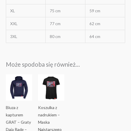
XL
75 cm
59 cm
XXL
77 cm
62 cm
3XL
80 cm
64 cm
Może spodoba się również…
Ten
Ten
produkt
produkt
ma
ma
wiele
wiele
wariantów.
wariantów.
Bluza z
Koszulka z
Opcje
Opcje
kapturem
nadrukiem –
można
można
GRAT – Graty
Maska
wybrać
wybrać
Dają Radę –
Najstarszego