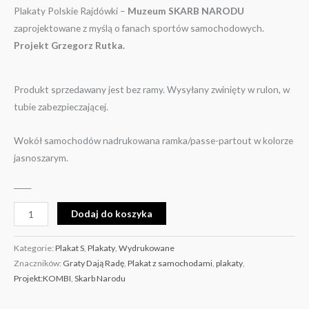
Plakaty Polskie Rajdówki –
Muzeum SKARB NARODU
zaprojektowane z myślą o fanach sportów samochodowych.
Projekt Grzegorz Rutka.
Produkt sprzedawany jest bez ramy. Wysyłany zwinięty w rulon, w
tubie zabezpieczającej.
Wokół samochodów nadrukowana ramka/passe-partout w kolorze
jasnoszarym.
_____
Dodaj do koszyka
Kategorie:
Plakat S
,
Plakaty
,
Wydrukowane
Znaczników:
Graty Dają Radę
,
Plakat z samochodami
,
plakaty
,
Projekt:KOMBI
,
Skarb Narodu