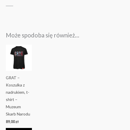
_____
Może spodoba się również…
Ten
produkt
ma
wiele
wariantów.
GRAT –
Opcje
Koszulka z
można
nadrukiem, t-
wybrać
shirt –
na
Muzeum
stronie
Skarb Narodu
produktu
89,00
zł