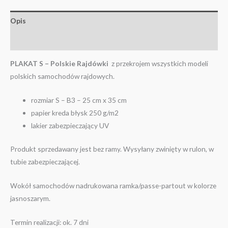
Opis
Informacje dodatkowe
PLAKAT S – Polskie Rajdówki
z przekrojem wszystkich modeli
polskich samochodów rajdowych.
rozmiar S – B3 – 25 cm x 35 cm
papier kreda błysk 250 g/m2
lakier zabezpieczający UV
Produkt sprzedawany jest bez ramy. Wysyłany zwinięty w rulon, w
tubie zabezpieczającej.
Wokół samochodów nadrukowana ramka/passe-partout w kolorze
jasnoszarym.
Termin realizacji: ok. 7 dni