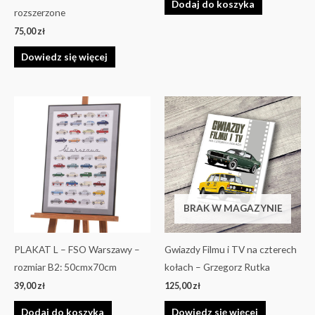
Dodaj do koszyka
rozszerzone
75,00
zł
Dowiedz się więcej
BRAK W MAGAZYNIE
PLAKAT L – FSO Warszawy –
Gwiazdy Filmu i TV na czterech
rozmiar B2: 50cmx70cm
kołach – Grzegorz Rutka
39,00
zł
125,00
zł
Dodaj do koszyka
Dowiedz się więcej