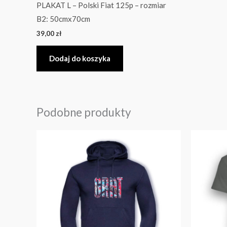
PLAKAT L – Polski Fiat 125p – rozmiar
B2: 50cmx70cm
39,00
zł
Dodaj do koszyka
Podobne produkty
Ten
produkt
ma
wiele
wariantów.
Opcje
można