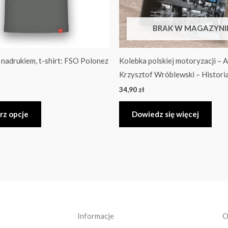
wybrać
na
BRAK W MAGAZYNI
stronie
produktu
 nadrukiem, t-shirt: FSO Polonez
Kolebka polskiej motoryzacji – 
Krzysztof Wróblewski – Histori
34,90
zł
rz opcje
Dowiedz się więcej
Informacje
O