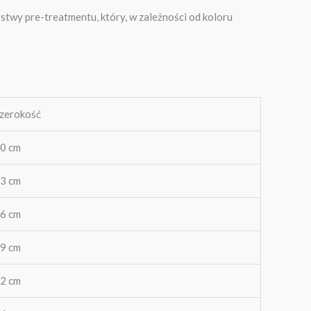
twy pre-treatmentu, który, w zależności od koloru
zerokość
0 cm
3 cm
6 cm
9 cm
2 cm