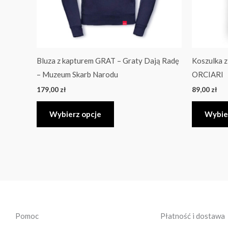
wybrać
na
stronie
produktu
Bluza z kapturem GRAT – Graty Dają Radę
Koszulka z
– Muzeum Skarb Narodu
ORCIARI
179,00
zł
89,00
zł
Wybierz opcje
Wybie
Pomoc
Płatność i dostawa