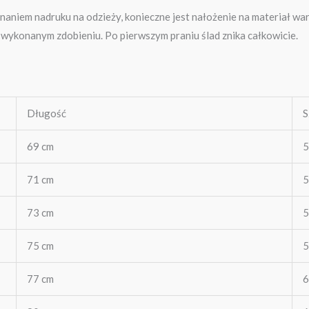
niem nadruku na odzieży, konieczne jest nałożenie na materiał wars
o wykonanym zdobieniu. Po pierwszym praniu ślad znika całkowicie.
Długość
S
69 cm
5
71 cm
5
73 cm
5
75 cm
5
77 cm
6