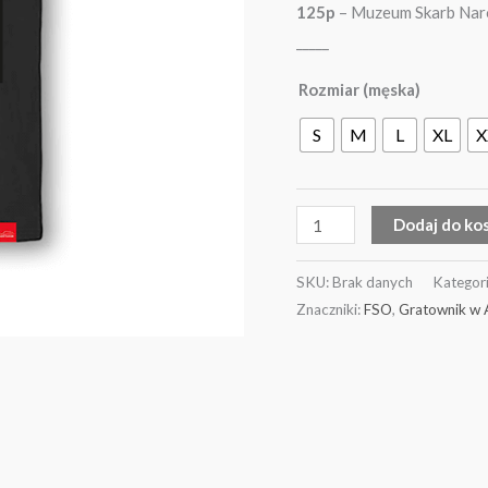
125p
– Muzeum Skarb Nar
-
_____
Muzeum
Skarb
Rozmiar (męska)
Narodu
S
M
L
XL
X
Dodaj do ko
SKU:
Brak danych
Kategor
Znaczniki:
FSO
,
Gratownik w A