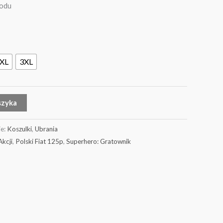
odu
XL
3XL
szyka
ie:
Koszulki
,
Ubrania
kcji
,
Polski Fiat 125p
,
Superhero: Gratownik