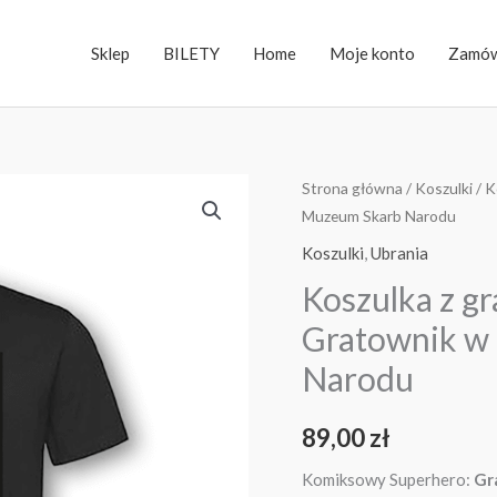
Sklep
BILETY
Home
Moje konto
Zamów
ilość
Strona główna
/
Koszulki
/ K
Muzeum Skarb Narodu
Koszulka
z
Koszulki
,
Ubrania
grafiką
Koszulka z gr
Polski
Gratownik w 
Fiat
125p
Narodu
-
Gratownik
89,00
zł
w
Komiksowy Superhero:
Gr
akcji